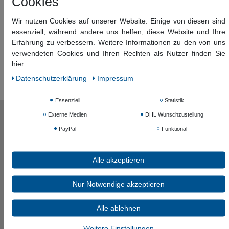
Cookies
Übernehmen
New York
2
bis 180 Tage
1
brushed nickel
2
Material
WHITE CONCEPT
Wir nutzen Cookies auf unserer Website. Einige von diesen sind
3
chrom
51
essenziell, während andere uns helfen, diese Website und Ihre
Uni-Test
77
Vulcano
1
Hersteller
Erfahrung zu verbessern. Weitere Informationen zu den von uns
farbig
1
Uni
77
Varuna
verwendeten Cookies und Ihren Rechten als Nutzer finden Sie
5
Demm
59
mehrfarbig
6
hier:
VARA
6
Hansgrohe
6
weitere metalle
14
3
4
Daten­schutz­erklärung
Impressum
Razor
2
Ideal Standard
3
weiß
2
Essenziell
Statistik
DERY
1
Kludi
1
Externe Medien
DHL Wunschzustellung
DHARMA
2
Dietsche
8
Informationen
PayPal
Funktional
RIK
1
Zahlungsarten
Versand & Kosten
RUCA
1
Kontakt zu uns
Alle akzeptieren
Widerruf senden
LOBA
2
Ihr Konto
LOGONEO
Nur Notwendige akzeptieren
1
Anmelden / Login
Registrieren
LOTO
3
Alle ablehnen
Rechtliches
ETROS
4
Widerrufsrecht
Weitere Einstellungen