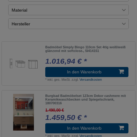
Übernehmen
Iveo
1
Spiegelglas/titanium
9
Material
Satellit
12
farbig
3
Uni-Test
42
Format
1
Hersteller
grau
2
Uni
42
Forum
3
Burgbad
17
weiß
28
Lanzet
24
Badmöbel Simply Bingo 110cm Set 4tlg weiß/weiß
glänzend mit softclose., SI414151
Marlin
1
1.016,94 € *
In den Warenkorb
*
inkl. ges. MwSt.
zzgl.
Versandkosten
Burgbad Badmöbelset 123cm Dekor cashmere mit
Keramikwaschbecken und Spiegelschrank,
180700316
1.490,00 €
1.459,50 € *
In den Warenkorb
*
inkl. ges. MwSt.
zzgl.
Versandkosten