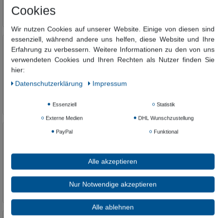
In den Warenkorb
Cookies
*
inkl. ges. MwSt.
zzgl.
Versandkosten
Wir nutzen Cookies auf unserer Website. Einige von diesen sind
essenziell, während andere uns helfen, diese Website und Ihre
Burgbad Eqio BadMöbelset 63cm mit
Erfahrung zu verbessern. Weitere Informationen zu den von uns
Waschbecken 2 Auszüge und Spiegel, SEYQ0631
verwendeten Cookies und Ihren Rechten als Nutzer finden Sie
1.100,00 €
hier:
900,06 € *
Daten­schutz­erklärung
Impressum
In den Warenkorb
Essenziell
Statistik
*
inkl. ges. MwSt.
zzgl.
Versandkosten
Externe Medien
DHL Wunschzustellung
Burgbad Eqio BadMöbelset 63cm mit
PayPal
Funktional
Waschbecken 2 Auszüge, SEYQ063
867,51 €
Alle akzeptieren
631,94 € *
In den Warenkorb
Nur Notwendige akzeptieren
*
inkl. ges. MwSt.
zzgl.
Versandkosten
Alle ablehnen