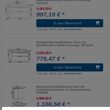
seyv1221
1.463,70 €
997,19 € *
In den Warenkorb
*
inkl. ges. MwSt.
zzgl.
Versandkosten
Burgbad Eqio BadMöbelset 123cm mit
Waschbecken 1 Mulde 2 Auszüge, SEYQ123
1.104,32 €
775,47 € *
In den Warenkorb
*
inkl. ges. MwSt.
zzgl.
Versandkosten
Burgbad Eqio BadMöbelset 63cm mit
Keramikwaschbecken mit Spiegelschrank,
SFAN065
1.580,32 €
1.108,58 € *