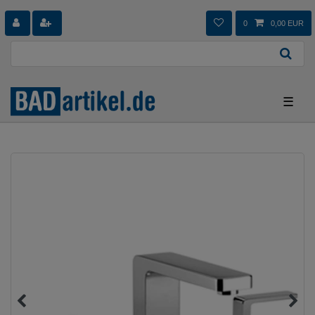
0
0,00 EUR
☰