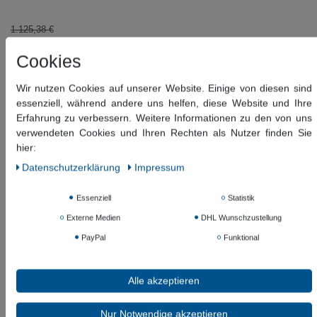
1.125,38 €
*
929,79 EUR
Cookies
Inhalt
1
Stück
Wir nutzen Cookies auf unserer Website. Einige von diesen sind
essenziell, während andere uns helfen, diese Website und Ihre
Versandfertig 6-12 Tagen
Erfahrung zu verbessern. Weitere Informationen zu den von uns
verwendeten Cookies und Ihren Rechten als Nutzer finden Sie
hier:
In den Warenkorb
Daten­schutz­erklärung
Impressum
Wunschliste
Essenziell
Statistik
* inkl. ges. MwSt. zzgl.
Versandkosten
Externe Medien
DHL Wunschzustellung
PayPal
Funktional
Beschreibung
Alle akzeptieren
Weitere Details
Nur Notwendige akzeptieren