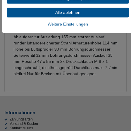
Informationen zur Produktsicherheit
Alle ablehnen
Weitere Einstellungen
Dornbracht Waschtisch-Dreilochbatterie mit
Ablaufgarnitur Ausladung 155 mm starrer Auslauf
runder luftangereicherter Strahl Armaturenhöhe 114 mm
Höhe bis Luftsprudler 90 mm Bohrungsdurchmesser
Seitenventil 32 mm Bohrungsdurchmesser Auslauf 35
mm Rosette 47 x 55 mm 2x Druckschlauch M 8 x 1
eingeschraubt, dichtheitsgeprüft Durchfluss max. 7 l/min
bleifrei Nur für Becken mit Überlauf geeignet.
Informationen
Zahlungsarten
Versand & Kosten
Kontakt zu uns