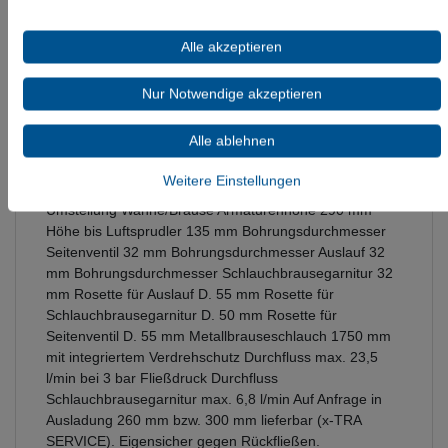
Informationen zur Produktsicherheit
Alle akzeptieren
Nur Notwendige akzeptieren
Dornbracht Wannen-Vierlochbatterie für Wannenrand-
bzw. Fliesenrandmontage Ausladung 220 mm
Alle ablehnen
Schlauchbrausegarnitur: Normalstrahl Auslauf: runder
luftangereicherter Strahl Schlauchbrausegarnitur mit
Weitere Einstellungen
Antikalk-System mit Antikalk-System automatische
Umstellung Wanne/Brause Armaturenhöhe 290 mm
Höhe bis Luftsprudler 135 mm Bohrungsdurchmesser
Seitenventil 32 mm Bohrungsdurchmesser Auslauf 32
mm Bohrungsdurchmesser Schlauchbrausegarnitur 32
mm Rosette für Auslauf D. 55 mm Rosette für
Schlauchbrausegarnitur D. 50 mm Rosette für
Seitenventil D. 55 mm Metallbrauseschlauch 1750 mm
mit integriertem Verdrehschutz Durchfluss max. 23,5
l/min bei 3 bar Fließdruck Durchfluss
Schlauchbrausegarnitur max. 6,8 l/min Auf Anfrage in
Ausladung 260 mm bzw. 300 mm lieferbar (x-TRA
SERVICE). Eigensicher gegen Rückfließen.