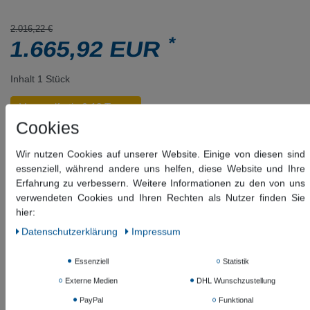
2.016,22 €
*
1.665,92 EUR
Inhalt
1
Stück
Versandfertig 6-12 Tagen
Cookies
In den Warenkorb
Wir nutzen Cookies auf unserer Website. Einige von diesen sind
essenziell, während andere uns helfen, diese Website und Ihre
Erfahrung zu verbessern. Weitere Informationen zu den von uns
Wunschliste
verwendeten Cookies und Ihren Rechten als Nutzer finden Sie
* inkl. ges. MwSt. zzgl.
Versandkosten
hier:
Daten­schutz­erklärung
Impressum
Beschreibung
Essenziell
Statistik
Weitere Details
Externe Medien
DHL Wunschzustellung
PayPal
Funktional