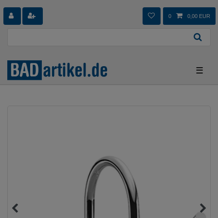
0
0,00 EUR
☰