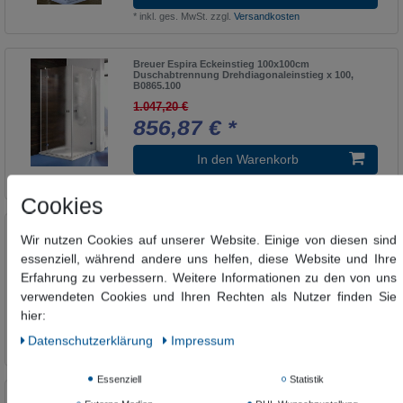
*
inkl. ges. MwSt.
zzgl.
Versandkosten
Breuer Espira Eckeinstieg 100x100cm
Duschabtrennung Drehdiagonaleinstieg x 100,
B0865.100
1.047,20 €
856,87 € *
In den Warenkorb
*
inkl. ges. MwSt.
zzgl.
Versandkosten
Cookies
Breuer Espira Eckeinstieg 75x90cm
Wir nutzen Cookies auf unserer Website. Einige von diesen sind
Duschabtrennung Drehdiagonaleinstieg,
B0865.75.90
essenziell, während andere uns helfen, diese Website und Ihre
1.047,20 €
Erfahrung zu verbessern. Weitere Informationen zu den von uns
856,87 € *
verwendeten Cookies und Ihren Rechten als Nutzer finden Sie
hier:
In den Warenkorb
Daten­schutz­erklärung
Impressum
*
inkl. ges. MwSt.
zzgl.
Versandkosten
Essenziell
Statistik
Breuer Espira Eckeinstieg 75x90cm