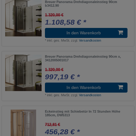
Breuer Panorama Drehdiagonaleinstieg 90cm
b3412.90
1.320,00 €
1.108,58 € *
In den Warenkorb
*
inkl. ges. MwSt.
zzgl.
Versandkosten
Breuer Panorama Drehdiagonaleinstieg 90cm x,
3412005001017
1.320,00 €
997,19 € *
In den Warenkorb
*
inkl. ges. MwSt.
zzgl.
Versandkosten
Eckeinstieg mit Schiebetür In 72 Stunden Höhe
185cm, DW5313
712,81 €
456,28 € *