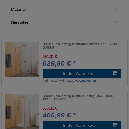
Übernehmen
Espira
6
Glas
1
Material
MK450
3
Glas trasparente
12
Uni-Test
17
MK5358
1
Hersteller
alu
1
Uni
17
Breuer
17
alu silber matt
3
Breuer Eckeinstieg Drehfalttür 90cm Höhe 192cm,
DW5335
891,31 €
629,80 € *
In den Warenkorb
*
inkl. ges. MwSt.
zzgl.
Versandkosten
Breuer Eckeinstieg Drehtür 2-teilig 90cm Höhe
192cm, DW5333
653,31 €
466,99 € *
In den Warenkorb