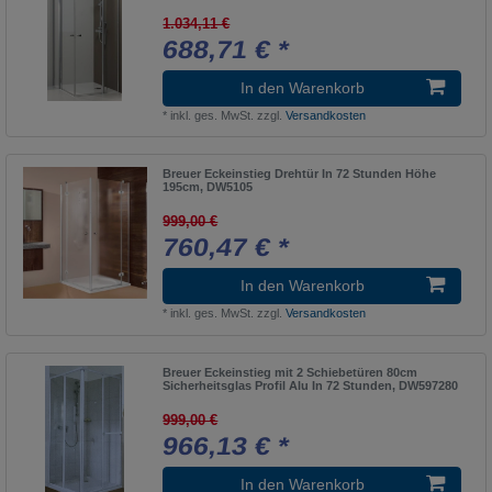
1.034,11 €
688,71 € *
In den Warenkorb
*
inkl. ges. MwSt.
zzgl.
Versandkosten
Breuer Eckeinstieg Drehtür In 72 Stunden Höhe
195cm, DW5105
999,00 €
760,47 € *
In den Warenkorb
*
inkl. ges. MwSt.
zzgl.
Versandkosten
Breuer Eckeinstieg mit 2 Schiebetüren 80cm
Sicherheitsglas Profil Alu In 72 Stunden, DW597280
999,00 €
966,13 € *
In den Warenkorb