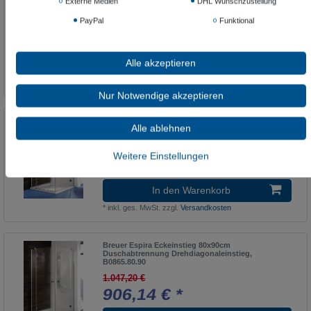
Externe Medien
DHL Wunschzustellung
Duschabtrennung Drehdiagonaleinstieg, B0865.90
PayPal
Funktional
1.047,20 €
856,87 € *
Alle akzeptieren
In den Warenkorb
*
inkl. ges. MwSt.
zzgl.
Versandkosten
Nur Notwendige akzeptieren
Breuer Espira Eckeinstieg 80x80cm
Alle ablehnen
Duschabtrennung Drehdiagonaleinstieg, B0865.80
1.047,20 €
Weitere Einstellungen
856,87 € *
In den Warenkorb
*
inkl. ges. MwSt.
zzgl.
Versandkosten
Breuer Espira Eckeinstieg 80x90cm
Duschabtrennung Drehdiagonaleinstieg,
B0865.80.90
1.047,20 €
906,14 € *