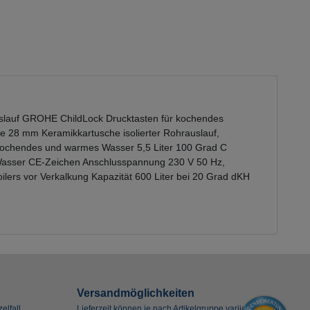
slauf GROHE ChildLock Drucktasten für kochendes
e 28 mm Keramikkartusche isolierter Rohrauslauf,
kochendes und warmes Wasser 5,5 Liter 100 Grad C
s Wasser CE-Zeichen Anschlusspannung 230 V 50 Hz,
ers vor Verkalkung Kapazität 600 Liter bei 20 Grad dKH
Versandmöglichkeiten
elfall
Lieferzeit können je nach Artikelgruppe variieren.