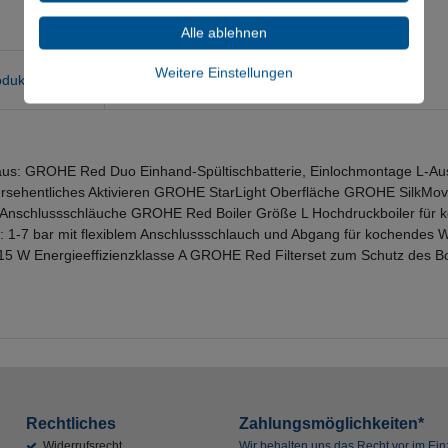
Alle ablehnen
Weitere Einstellungen
duktsicherheit
us: GROHE Red Duo Einhand-Spültischbatterie, Einlochmontage L-Au
versehentliches Aktivieren GROHE StarLight Oberfläche GROHE SilkMov
 Anschlussschläuche GROHE Red Boiler Größe L Hochdruckboiler für 
k: 1-7 bar mit flexiblem Anschlussschlauch und Abgang für kochende
W Energieeffizienzklasse A GROHE Red Filterset zum Schutz des Boil
Rechtliches
Zahlungsmöglichkeiten*
Widerrufsrecht
Wir behalten uns das Recht vor im Einz