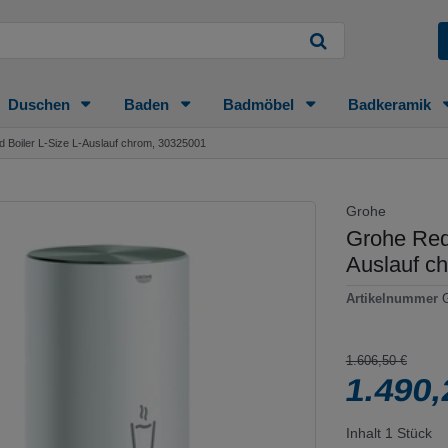
Duschen
Baden
Badmöbel
Badkeramik
 Boiler L-Size L-Auslauf chrom, 30325001
Grohe
Grohe Red
Auslauf c
Artikelnummer
1.606,50 €
1.490
Inhalt
1
Stück