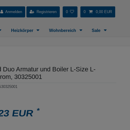
Anmelden
Registrieren
0
0
0,00 EUR
Heizkörper
Wohnbereich
Sale
 Duo Armatur und Boiler L-Size L-
hrom, 30325001
G30325001
*
,23 EUR