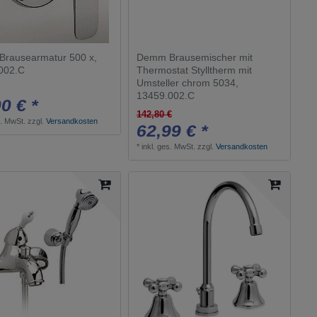
RANPIN
1
Cono
1
Oslo
rausearmatur 500 x,
Demm Brausemischer mit
1
002.C
Thermostat Stylltherm mit
Isiflex B
1
Umsteller chrom 5034,
13459.002.C
Croma
0 € *
1
142,80 €
s. MwSt.
zzgl.
Versandkosten
K7
1
62,99 € *
OTEL
*
inkl. ges. MwSt.
zzgl.
Versandkosten
1
CURVÀ
1
DOCCE
1
Tara.
1
Duemila
4
Edition 11
1
Elegance
1
LINEA
2