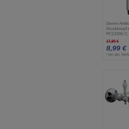
Demm Antika
Druckknopf 
PC13395.C,
17,85 €
8,99 € 
*
inkl. ges. MwSt