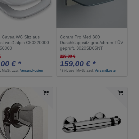
BLOTHERM
1
BUSI E CANE
2
HANSAVARO
1
CANOLE
1
d Cavea WC Sitz aus
Coram Pro Med 300
ast weiß alpin C50220000
Duschklappsitz grau/chrom TÜV
Cavea
1
250000
geprüft, 3020SD05NT
VENESSIA
1
€
229,00 €
00 € *
159,00 € *
Vegane
1
s. MwSt.
zzgl.
Versandkosten
*
inkl. ges. MwSt.
zzgl.
Versandkosten
Hotel
2
Hotel Collection
5
iBox
1
Rainshower Kopfbrausen
1
CIARI
1
ICSELLE
2
IMO
1