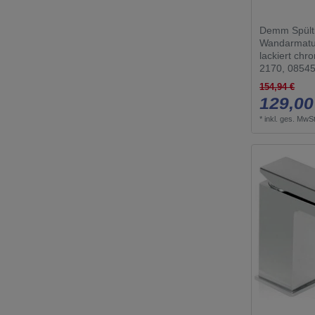
Demm Spült
Wandarmatur
lackiert chr
2170, 0854
154,94 €
129,00
*
inkl. ges. MwSt