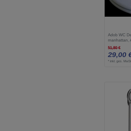
Adob WC De
manhattan,
51,80 €
29,00 
*
inkl. ges. MwSt