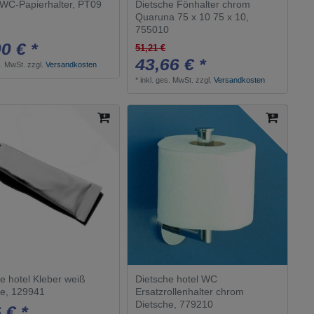
C-Papierhalter, PT09
Dietsche Fönhalter chrom
Euphoria Zubehör/Ersatzteile
1
Quaruna 75 x 10 75 x 10,
755010
Madison Flair
1
0 € *
51,21 €
Eurocube
2
43,66 € *
s. MwSt.
zzgl.
Versandkosten
Serienübergreifend
1
*
inkl. ges. MwSt.
zzgl.
Versandkosten
Eurocube Joy
1
Showerpipe
2
MEM
2
Skate
1
SKOATI
1
Skuara
5
Meta
2
Porter C
1
Metaflex
e hotel Kleber weiß
Dietsche hotel WC
1
he, 129941
Ersatzrollenhalter chrom
Metaline
5
Dietsche, 779210
 € *