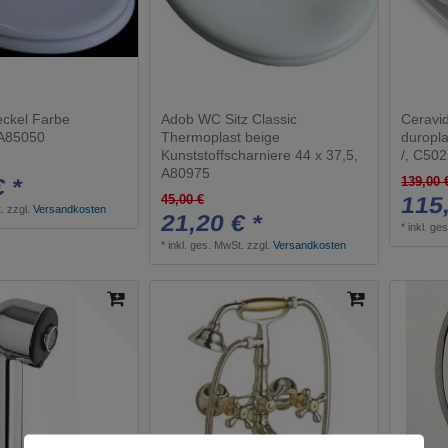
ckel Farbe
Adob WC Sitz Classic
Ceravi
 A85050
Thermoplast beige
duropl
Kunststoffscharniere 44 x 37,5,
/, C50
A80975
€ *
139,00 
115,
45,00 €
.
zzgl.
Versandkosten
21,20 € *
*
inkl. ge
*
inkl. ges. MwSt.
zzgl.
Versandkosten