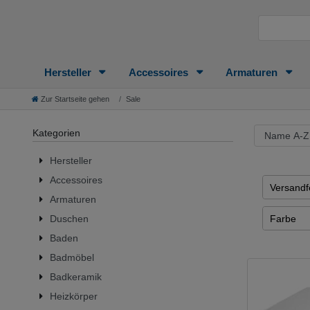
Hersteller
Accessoires
Armaturen
Zur Startseite gehen
Sale
Kategorien
Hersteller
Accessoires
Versandfe
Armaturen
1 - 2 Tag
Farbe
Duschen
2 - 3 Tag
Baden
Edelstah
1 - 5 Ta
Badmöbel
Glas
3 - 4 Tag
Badkeramik
Milchgla
Heizkörper
3 - 7 Tag
alpinwei