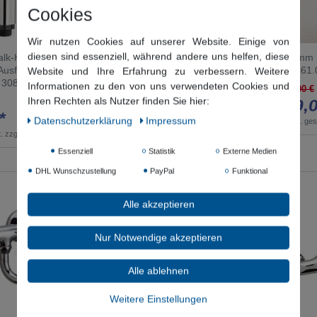
Cookies
Wir nutzen Cookies auf unserer Website. Einige von
diesen sind essenziell, während andere uns helfen, diese
lk-Handbrause mit
Demm Badewannenarmatur
Demm B
Ausführung: chrom
Zweigriff Aufputz Handbrause
52461.
Website und Ihre Erfahrung zu verbessern. Weitere
 308
mit Metallbrauseschlauch ,5804,
Informationen zu den von uns verwendeten Cookies und
85,00 €
04131.045.C
Ihren Rechten als Nutzer finden Sie hier:
39,0
441,00 € *
*
Daten­schutz­erklärung
Impressum
*
inkl. ge
*
inkl. ges. MwSt.
zzgl.
Versandkosten
.
zzgl.
Versandkosten
Essenziell
Statistik
Externe Medien
DHL Wunschzustellung
PayPal
Funktional
Alle akzeptieren
Nur Notwendige akzeptieren
Alle ablehnen
Weitere Einstellungen