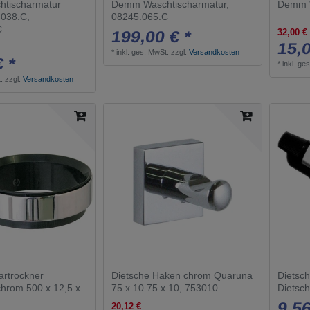
tischarmatur
Demm Waschtischarmatur,
Demm W
.038.C,
08245.065.C
C
32,00 €
199,00 € *
15,0
*
inkl. ges. MwSt.
zzgl.
Versandkosten
€ *
*
inkl. ge
.
zzgl.
Versandkosten
artrockner
Dietsche Haken chrom Quaruna
Dietsch
chrom 500 x 12,5 x
75 x 10 75 x 10, 753010
Dietsc
9,56
20,12 €