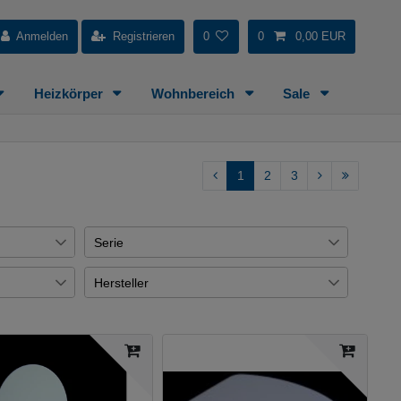
Anmelden
Registrieren
0
0
0,00 EUR
Heizkörper
Wohnbereich
Sale
1
2
3
Serie
GROHE Blue
2
Hersteller
€
MUCI
1
Demm
255
12
GROHE Red
2
Grohe
255
28
Axor Citterio
1
Joop
1
18
Napie
2
Hansa
7