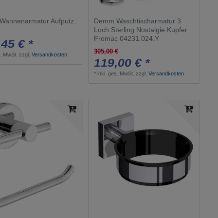
Elemental Spa
1
annenarmatur Aufputz,
Demm Waschtischarmatur 3
Picola
1
Loch Sterling Nostalgie Kupfer
SAON
Fromac 04231.024.Y
3
45 € *
305,00 €
PIEGÀ
4
s. MwSt.
zzgl.
Versandkosten
119,00 € *
Logis
1
*
inkl. ges. MwSt.
zzgl.
Versandkosten
Selection Cube
1
Logis Universal Accessories
4
Plan
3
Essence
6
Sensoflex
1
Essentials Accessoires
1
SensoWash Starck f
1
ETROS
1
Luna
1