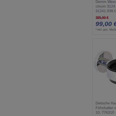
Demm Wasch
chrom 3124
31241.038.
385,00 €
99,00 
*
inkl. ges. MwSt
Dietsche Ha
Föhnhalter 
10, 776310