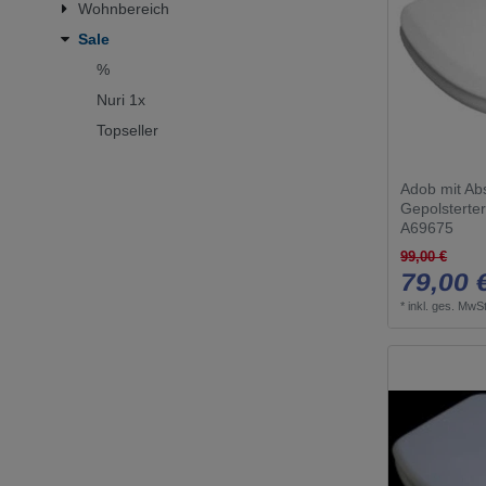
Wohnbereich
6 - 12 T
aluminiu
Sale
13 - 21 
beige
%
22 - 45 
chrom
Nuri 1x
bis 60 T
Topseller
edelstahl
bis 180 
farbig
Adob mit Ab
grau
Gepolsterter
A69675
hard gra
99,00 €
sand mat
79,00 
silber
*
inkl. ges. MwSt
warm su
weiß