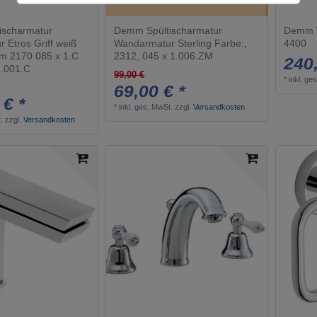
ischarmatur
Demm Spültischarmatur
Demm W
 Etros Griff weiß
Wandarmatur Sterling Farbe:,
4400
om 2170 085 x 1.C
2312, 045 x 1.006.ZM
240,
5.001.C
99,00 €
*
inkl. ge
69,00 € *
 € *
*
inkl. ges. MwSt.
zzgl.
Versandkosten
.
zzgl.
Versandkosten