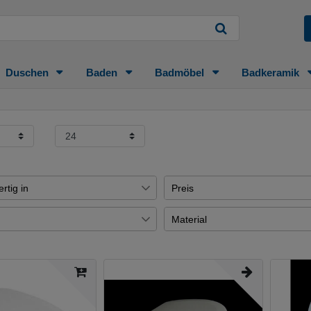
Duschen
Baden
Badmöbel
Badkeramik
rtig in
Preis
e
50
Material
€
―
e
19
l glänzend
Uni-Test
4
gen
17
Übernehmen
Uni
3
e
51
s
Messing3
3
e
13
ß
2