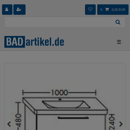
0
0,00 EUR
☰