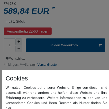
674,73 €
*
589,84 EUR
Inhalt
1
Stück
Versandfertig 22-60 Tagen
In den Warenkorb
Wunschliste
* inkl. ges. MwSt. zzgl.
Versandkosten
Cookies
Beschreibung
Wir nutzen Cookies auf unserer Website. Einige von diesen sind
Weitere Details
essenziell, während andere uns helfen, diese Website und Ihre
Erfahrung zu verbessern. Weitere Informationen zu den von uns
verwendeten Cookies und Ihren Rechten als Nutzer finden Sie
Informationen zur Produktsicherheit
hier: