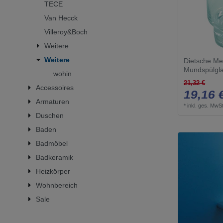
TECE
Van Hecck
Villeroy&Boch
Weitere
Weitere
Dietsche Me
Mundspülgla
wohin
21,32 €
Accessoires
19,16 
Armaturen
*
inkl. ges. MwSt
Duschen
Baden
Badmöbel
Badkeramik
Heizkörper
Wohnbereich
Sale