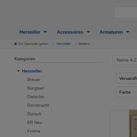
Hersteller
Accessoires
Armaturen
Zur Startseite gehen
Hersteller
Weitere
Kategorien
Hersteller
Versandfe
Breuer
3 - 7 Tag
Burgbad
Farbe
Dietsche
6 - 12 T
anthrazit
Dornbracht
22 - 45 
chrom
Duravit
klar
ER Neu
weiß
Froma