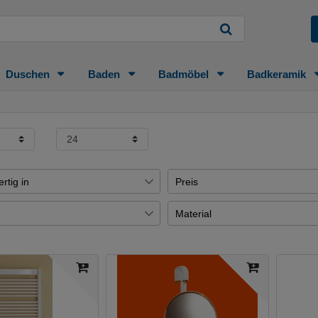
Duschen
Baden
Badmöbel
Badkeramik
rtig in
Preis
e
10
Material
€
―
age
2
Uni-Test
1
Tage
2
Übernehmen
Uni
9
2
2