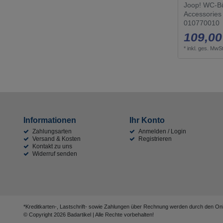
Joop! WC-Bü
Accessories
010770010
109,00
*
inkl. ges. MwSt
Informationen
Ihr Konto
Zahlungsarten
Anmelden / Login
Versand & Kosten
Registrieren
Kontakt zu uns
Widerruf senden
*Kreditkarten-, Lastschrift- sowie Zahlungen über Rechnung werden durch den Onli
© Copyright 2026 Badartikel | Alle Rechte vorbehalten!