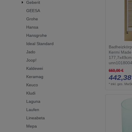
Geberit
GEESA
Grohe
Hansa
Hansgrohe
Ideal Standard
Badheizkörp
Jado
Kermi Made
177,7x49cm
Joop!
unn1018004
Kaldewei
660,00 €
442,38
Keramag
*
inkl. ges. MwSt
Keuco
Kludi
Laguna
Laufen
Lineabeta
Mepa