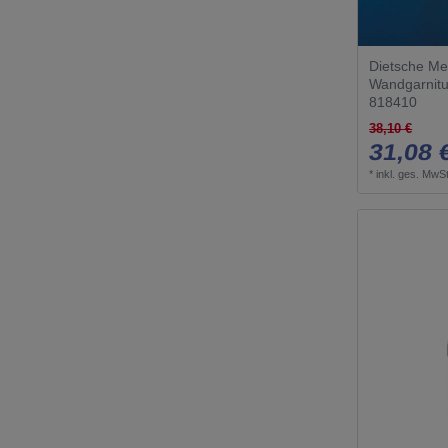
Dietsche Me
Wandgarnitu
818410
38,10 €
31,08 
*
inkl. ges. MwSt