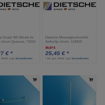
Dietsche
10
e Ersatz WC Bürste für
Dietsche Messingkochromfür
0 chrom Quaruna, 72010
SeifenSp chrom, 124810
30,07 €
7 € *
25,45 € *
s. MwSt.
zzgl.
Versandkosten
*
inkl. ges. MwSt.
zzgl.
Versandkosten