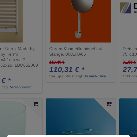
er Uno k Made by
Coram Kosmetikspiegel auf
Dietsch
 by Kermi
Stange, 0001RA05
75 x 1
 x4,1cm weiß
119,40 €
31,55 €
52x2u, LBO652069
110,31 € *
27,7
*
inkl. ges. MwSt.
zzgl.
Versandkosten
*
inkl. ge
 € *
.
zzgl.
Versandkosten