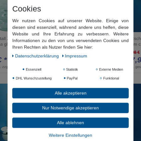
Cookies
Wir nutzen Cookies auf unserer Website. Einige von
diesen sind essenziell, während andere uns helfen, diese
Website und Ihre Erfahrung zu verbessern. Weitere
tall Zubehör
Dietsche Metasoft Glasablage
Dietsc
Informationen zu den von uns verwendeten Cookies und
s glasklar, 122801
40cm chrom x 10 Dietsche x 10,
60cm c
Ihren Rechten als Nutzer finden Sie hier:
817510
68,98 €
Daten­schutz­erklärung
Impressum
€ *
57,9
59,75 €
49,62 € *
.
zzgl.
Versandkosten
*
inkl. ge
Essenziell
Statistik
Externe Medien
*
inkl. ges. MwSt.
zzgl.
Versandkosten
DHL Wunschzustellung
PayPal
Funktional
Alle akzeptieren
Nur Notwendige akzeptieren
Alle ablehnen
Weitere Einstellungen