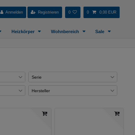
Anmelden
Registrieren
0
0
0,00 EUR
Heizkörper
Wohnbereich
Sale
Serie
Universal
3
Hersteller
€
MEDIANO UNO K
1
Coram
14
1
Quaruna
2
Viega
14
1
Joop
1
Kermi
1