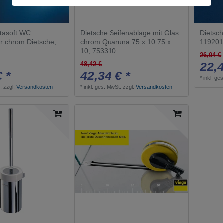
tasoft WC
Dietsche Seifenablage mit Glas
Dietsch
r chrom Dietsche,
chrom Quaruna 75 x 10 75 x
11920
10, 753310
26,04 €
22,4
48,42 €
€ *
42,34 € *
*
inkl. ge
.
zzgl.
Versandkosten
*
inkl. ges. MwSt.
zzgl.
Versandkosten