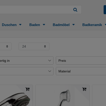
Duschen
Baden
Badmöbel
Badkeramik
rtig in
Preis
age
7
Material
€
―
Uni-Test
3
Übernehmen
ig
Uni
1
etalle
3