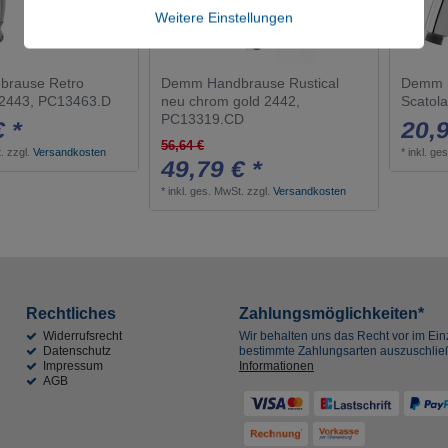
Weitere Einstellungen
rause Retro
Demm Handbrause Rustical
Demm H
 2443, PC13463.D
neu chrom gold 2442,
Scatol
PC13319.CD
€ *
20,9
56,64 €
.
zzgl.
Versandkosten
*
inkl. ge
49,79 € *
*
inkl. ges. MwSt.
zzgl.
Versandkosten
Rechtliches
Zahlungsmöglichkeiten*
Widerrufsrecht
Wir behalten uns das Recht vor im Einz
Datenschutz
bestimmte Zahlungsarten auszuschli
Impressum
Informationen
AGB