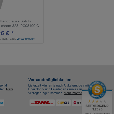
andbrause Sofi In
a chrom 323, PC08100.C
6 € *
s. MwSt.
zzgl.
Versandkosten
Versandmöglichkeiten
elfall
Lieferzeit können je nach Artikelgruppe variieren.
eßen.
Mehr
Über Sonn- und Feiertagen kann es zu
Verzögerungen kommen.
Mehr Informationen
BEFRIEDIGEND
3.26 / 5
aus 42 Bewertungen