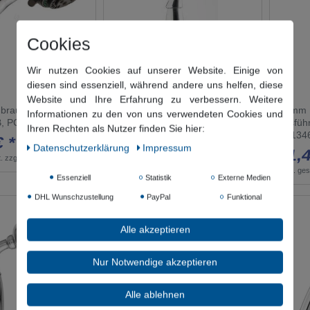
Cookies
Wir nutzen Cookies auf unserer Website. Einige von
diesen sind essenziell, während andere uns helfen, diese
Website und Ihre Erfahrung zu verbessern. Weitere
rause Alice chrom
Demm Handbrause Antica
Demm H
Informationen zu den von uns verwendeten Cookies und
B, PC13230.C
Ausführung: Farbe: bronze
Ausfüh
Ihren Rechten als Nutzer finden Sie hier:
2442, PC13319.X
PC134
€ *
Daten­schutz­erklärung
Impressum
76,02 € *
51,4
.
zzgl.
Versandkosten
*
inkl. ges. MwSt.
zzgl.
Versandkosten
*
inkl. ge
Essenziell
Statistik
Externe Medien
DHL Wunschzustellung
PayPal
Funktional
Alle akzeptieren
Nur Notwendige akzeptieren
Alle ablehnen