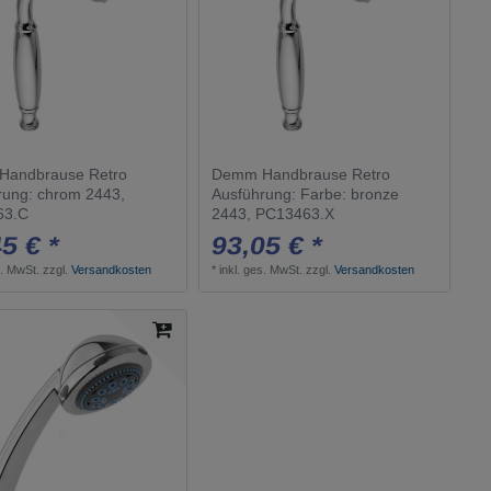
andbrause Retro
Demm Handbrause Retro
rung: chrom 2443,
Ausführung: Farbe: bronze
63.C
2443, PC13463.X
5 € *
93,05 € *
s. MwSt.
zzgl.
Versandkosten
*
inkl. ges. MwSt.
zzgl.
Versandkosten