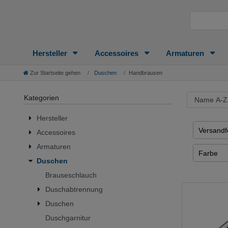
Hersteller
Accessoires
Armaturen
Zur Startseite gehen
Duschen
Handbrausen
Kategorien
Hersteller
Versandfe
Accessoires
6 - 12 T
Armaturen
Farbe
Duschen
chrom
Brauseschlauch
mehrfarb
Duschabtrennung
weitere m
Duschen
Duschgarnitur