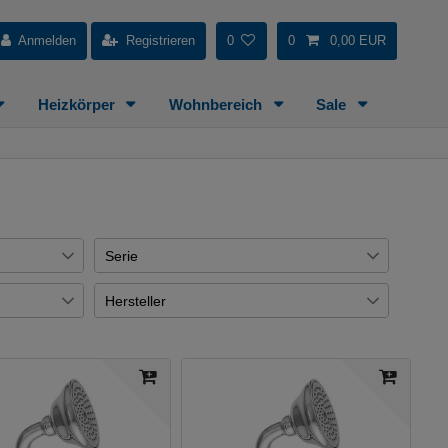
Anmelden
Registrieren
0
0
0,00 EUR
Heizkörper
Wohnbereich
Sale
Serie
DOCCE
7
Hersteller
€
Demm
7
7
7