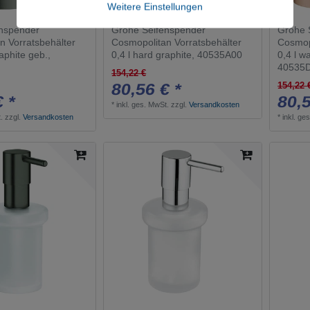
Weitere Einstellungen
nspender
Grohe Seifenspender
Grohe 
n Vorratsbehälter
Cosmopolitan Vorratsbehälter
Cosmop
raphite geb.,
0,4 l hard graphite, 40535A00
0,4 l w
40535
154,22 €
80,56 € *
154,22 
€ *
80,5
*
inkl. ges. MwSt.
zzgl.
Versandkosten
.
zzgl.
Versandkosten
*
inkl. ge