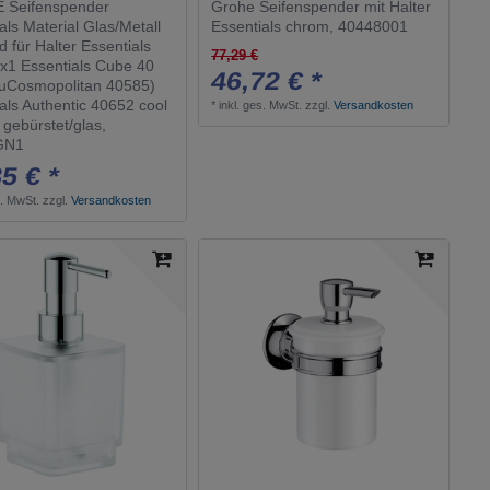
Seifenspender
Grohe Seifenspender mit Halter
als Material Glas/Metall
Essentials chrom, 40448001
 für Halter Essentials
77,29 €
x1 Essentials Cube 40
46,72 € *
uCosmopolitan 40585)
als Authentic 40652 cool
*
inkl. ges. MwSt.
zzgl.
Versandkosten
 gebürstet/glas,
GN1
5 € *
s. MwSt.
zzgl.
Versandkosten