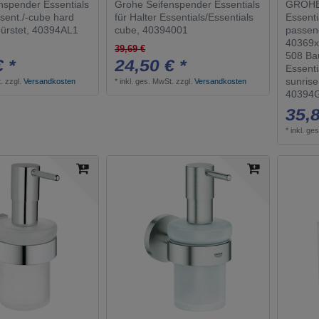
nspender Essentials
Grohe Seifenspender Essentials
GROHE 
ssent./-cube hard
für Halter Essentials/Essentials
Essenti
bürstet, 40394AL1
cube, 40394001
passend
40369x
39,69 €
508 Ba
€ *
24,50 € *
Essenti
sunrise
.
zzgl.
Versandkosten
*
inkl. ges. MwSt.
zzgl.
Versandkosten
40394
35,8
*
inkl. ge