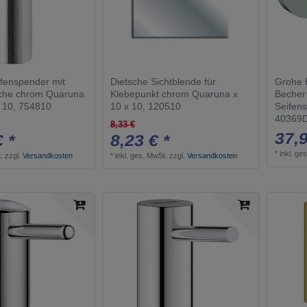
ifenspender mit
Dietsche Sichtblende für
Grohe H
sche chrom Quaruna
Klebepunkt chrom Quaruna x
Becher 
x 10, 754810
10 x 10, 120510
Seifen
40369
8,33 €
37,9
€ *
8,23 € *
*
inkl. ge
.
zzgl.
Versandkosten
*
inkl. ges. MwSt.
zzgl.
Versandkosten