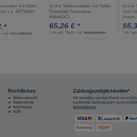
nspender mit Halter
Grohe Seifenspender mit Halter
Grohe 
cube x 1, 40756001
Essentials Supersteel,
cube fü
40448DC1
chrom,
65,26 € *
55,3
€ *
*
inkl. ges. MwSt.
zzgl.
Versandkosten
*
inkl. ge
.
zzgl.
Versandkosten
Rechtliches
Zahlungsmöglichkeiten*
Widerrufsrecht
Wir behalten uns das Recht vor im Einz
Datenschutz
bestimmte Zahlungsarten auszuschli
Impressum
Informationen
AGB