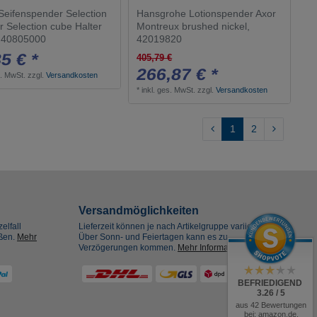
Seifenspender Selection
Hansgrohe Lotionspender Axor
r Selection cube Halter
Montreux brushed nickel,
 40805000
42019820
5 € *
405,79 €
266,87 € *
s. MwSt.
zzgl.
Versandkosten
*
inkl. ges. MwSt.
zzgl.
Versandkosten
1
2
Versandmöglichkeiten
elfall
Lieferzeit können je nach Artikelgruppe variieren.
eßen.
Mehr
Über Sonn- und Feiertagen kann es zu
Verzögerungen kommen.
Mehr Informationen
BEFRIEDIGEND
3.26 / 5
aus 42 Bewertungen
bei: amazon.de,