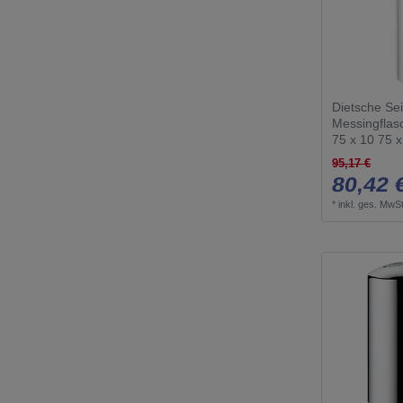
Dietsche Se
Messingfla
75 x 10 75 
95,17 €
80,42 
*
inkl. ges. MwSt