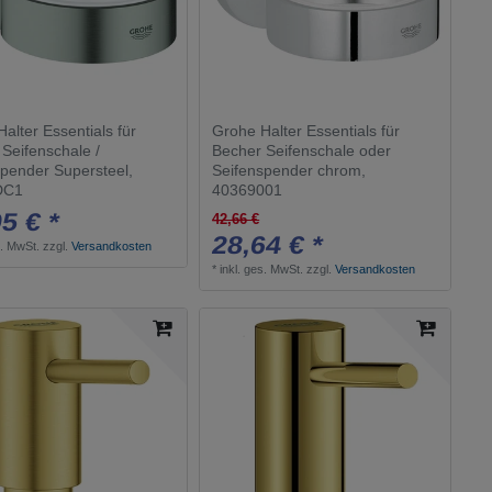
alter Essentials für
Grohe Halter Essentials für
Seifenschale /
Becher Seifenschale oder
spender Supersteel,
Seifenspender chrom,
DC1
40369001
5 € *
42,66 €
28,64 € *
s. MwSt.
zzgl.
Versandkosten
*
inkl. ges. MwSt.
zzgl.
Versandkosten