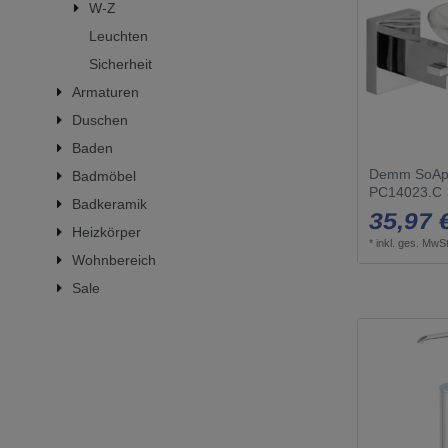
W-Z
bis 60 T
chrom
Leuchten
chrom-s
Sicherheit
cool sunr
Armaturen
Duschen
edelstahl
Baden
hard gra
Demm SoAp 
Badmöbel
mehrfarb
PC14023.C
Badkeramik
35,97 
schwarz 
Heizkörper
*
inkl. ges. MwSt
superste
Wohnbereich
weiß mat
Sale