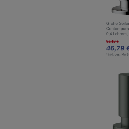
Grohe Seife
Contemporar
0,4 l chrom
93,18 €
46,79 
*
inkl. ges. MwSt