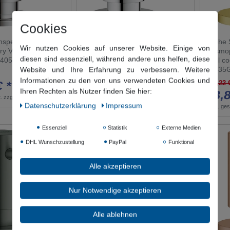
Cookies
nspender
Grohe Seifenspender
Grohe 
Wir nutzen Cookies auf unserer Website. Einige von
y Vorratsbehälter
Cosmopolitan Vorratsbehälter
Cosmop
diesen sind essenziell, während andere uns helfen, diese
, 40536000
0,4 l chrom, 40535000
0,4 l c
Website und Ihre Erfahrung zu verbessern. Weitere
40535
110,13 €
Informationen zu den von uns verwendeten Cookies und
€ *
50,84 € *
154,22 
Ihren Rechten als Nutzer finden Sie hier:
78,8
.
zzgl.
Versandkosten
*
inkl. ges. MwSt.
zzgl.
Versandkosten
Daten­schutz­erklärung
Impressum
*
inkl. ge
Essenziell
Statistik
Externe Medien
DHL Wunschzustellung
PayPal
Funktional
Alle akzeptieren
Nur Notwendige akzeptieren
Alle ablehnen