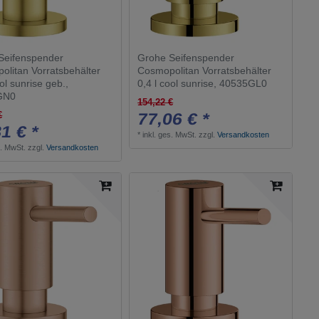
Seifenspender
Grohe Seifenspender
olitan Vorratsbehälter
Cosmopolitan Vorratsbehälter
ool sunrise geb.,
0,4 l cool sunrise, 40535GL0
GN0
154,22 €
77,06 € *
€
1 € *
*
inkl. ges. MwSt.
zzgl.
Versandkosten
s. MwSt.
zzgl.
Versandkosten