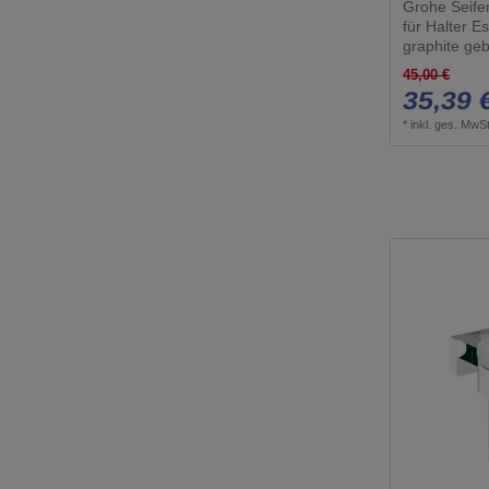
Grohe Seife
für Halter E
graphite ge
45,00 €
35,39 
*
inkl. ges. MwSt