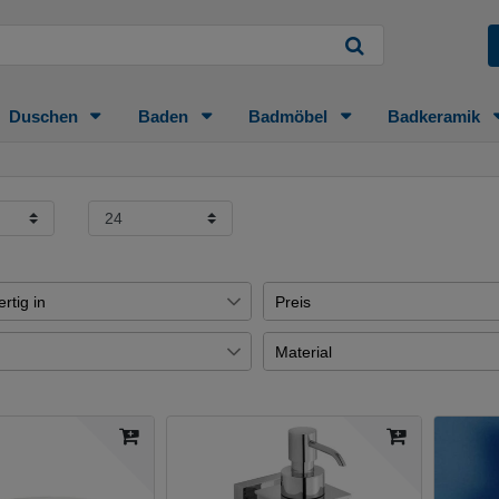
Duschen
Baden
Badmöbel
Badkeramik
rtig in
Preis
e
1
Material
€
―
e
1
s
Uni-Test
1
e
16
Übernehmen
Uni
1
e
4
ß
Messing verchromt
1
Tage
3
nickel
1