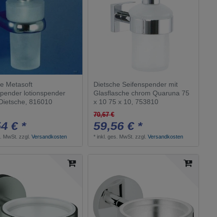
Logis Universal Accessories
1
KEUCO
3
Plan
2
Lineabeta
2
Essentials
4
Dietsche
4
Essentials Accessoires
4
Skuara
1
Strika
he Metasoft
Dietsche Seifenspender mit
1
spender lotionspender
Glasflasche chrom Quaruna 75
Quaruna
3
Dietsche, 816010
x 10 75 x 10, 753810
70,67 €
4 € *
59,56 € *
s. MwSt.
zzgl.
Versandkosten
*
inkl. ges. MwSt.
zzgl.
Versandkosten