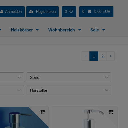
Anmelden
Registrieren
0
0
0,00 EUR
Heizkörper
Wohnbereich
Sale
1
2
Serie
Axor Montreux
2
Hersteller
€
Zubehör Einhandmischer
8
Demm
33
2
Dorix
2
Grohe
33
17
Elegance
1
Joop
1
1
Selection Cube
1
Hansgrohe
4