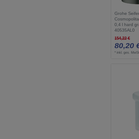
Grohe Seife
Cosmopolita
0,4 l hard g
40535AL0
154,22 €
80,20 
*
inkl. ges. MwSt