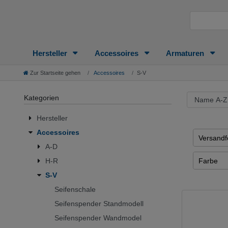
Hersteller
Accessoires
Armaturen
Zur Startseite gehen
Accessoires
S-V
Kategorien
Hersteller
Accessoires
Versandfe
A-D
1 - 2 Tag
Farbe
H-R
2 - 3 Tag
S-V
Milchgla
3 - 4 Tag
Seifenschale
TEST
3 - 7 Tag
Seifenspender Standmodell
alpinwei
Seifenspender Wandmodel
22 - 45 
brushed 