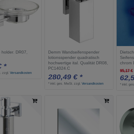
age
8
20
chwarz
2
ise gebürstet
1
1
phite gebürstet
1
holder. DR07,
Demm Wandseifenspender
Dietsc
ig
1
lotionsspender quadratisch
Seifen
hochwertige ital. Qualität DR08,
chrom 
€ *
matt
1
PC14024.C
95,17 €
.
zzgl.
Versandkosten
el
280,49 € *
2
62,5
*
inkl. ges. MwSt.
zzgl.
Versandkosten
t
*
inkl. ge
1