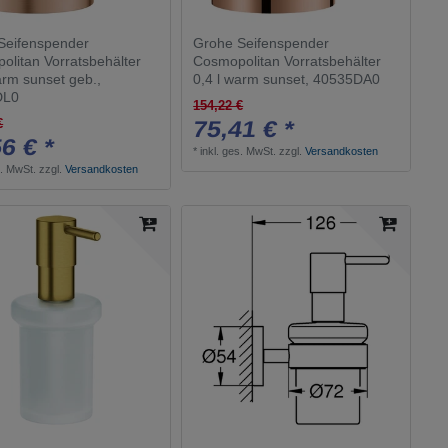
Seifenspender
Grohe Seifenspender
olitan Vorratsbehälter
Cosmopolitan Vorratsbehälter
arm sunset geb.,
0,4 l warm sunset, 40535DA0
DL0
154,22 €
75,41 € *
€
6 € *
*
inkl. ges. MwSt.
zzgl.
Versandkosten
s. MwSt.
zzgl.
Versandkosten