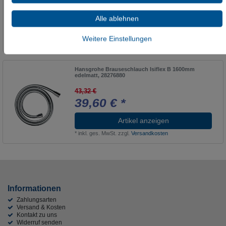
30,46 €
22,47 € *
Alle ablehnen
In den Warenkorb
Weitere Einstellungen
*
inkl. ges. MwSt.
zzgl.
Versandkosten
Hansgrohe Brauseschlauch Isiflex B 1600mm
edelmatt, 28276880
43,32 €
39,60 € *
Artikel anzeigen
*
inkl. ges. MwSt.
zzgl.
Versandkosten
Informationen
Zahlungsarten
Versand & Kosten
Kontakt zu uns
Widerruf senden