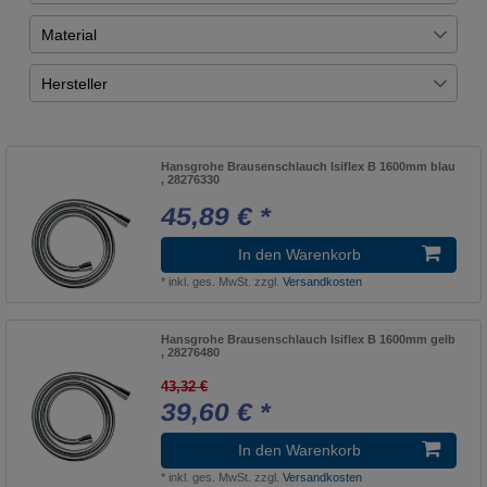
Übernehmen
Isiflex B
1
blau
1
Material
chrom
1
Uni-Test
6
Hersteller
edelmatt
1
Uni
6
Hansgrohe
6
gelb
1
rot
1
Hansgrohe Brausenschlauch Isiflex B 1600mm blau
, 28276330
schwarz
1
45,89 € *
In den Warenkorb
*
inkl. ges. MwSt.
zzgl.
Versandkosten
Hansgrohe Brausenschlauch Isiflex B 1600mm gelb
, 28276480
43,32 €
39,60 € *
In den Warenkorb
*
inkl. ges. MwSt.
zzgl.
Versandkosten