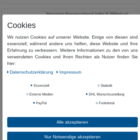
Hansgrohe Brausenschlauch Isiflex B 1600mm rot ,
28276430
Cookies
43,32 €
38,52 € *
Wir nutzen Cookies auf unserer Website. Einige von diesen sind
essenziell, während andere uns helfen, diese Website und Ihre
In den Warenkorb
Erfahrung zu verbessern. Weitere Informationen zu den von uns
*
inkl. ges. MwSt.
zzgl.
Versandkosten
verwendeten Cookies und Ihren Rechten als Nutzer finden Sie
hier:
Hansgrohe Brausenschlauch Isiflex B 1600mm
Daten­schutz­erklärung
Impressum
schwarz, 28276610
43,32 €
Essenziell
Statistik
38,52 € *
Externe Medien
DHL Wunschzustellung
In den Warenkorb
PayPal
Funktional
*
inkl. ges. MwSt.
zzgl.
Versandkosten
Alle akzeptieren
Hansgrohe Brauseschlauch Isiflex B 125cm chrom,
28272000
Nur Notwendige akzeptieren