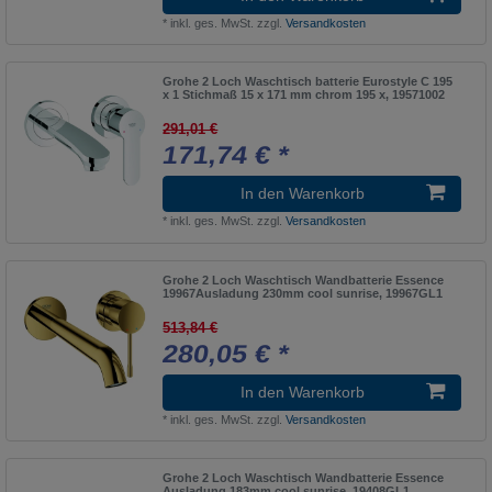
Talis Classic
1
weiß
38
*
inkl. ges. MwSt.
zzgl.
Versandkosten
ATTITUDE
1
GROHE Blue
2
Grohe 2 Loch Waschtisch batterie Eurostyle C 195
x 1 Stichmaß 15 x 171 mm chrom 195 x, 19571002
Rainshower Brausehalter
13
291,01 €
Außenwandventile
171,74 € *
1
GROHE Blue Home
6
In den Warenkorb
MUCI
1
*
inkl. ges. MwSt.
zzgl.
Versandkosten
Avento
1
Grohe 2 Loch Waschtisch Wandbatterie Essence
GROHE Blue Professional
1
19967Ausladung 230mm cool sunrise, 19967GL1
Rainshower Grandera
1
513,84 €
280,05 € *
Aveo
1
In den Warenkorb
GROHE Red
11
*
inkl. ges. MwSt.
zzgl.
Versandkosten
MULTI SUITES - COMPONENTS
1
Aveo New Generation
1
Grohe 2 Loch Waschtisch Wandbatterie Essence
Ausladung 183mm cool sunrise, 19408GL1