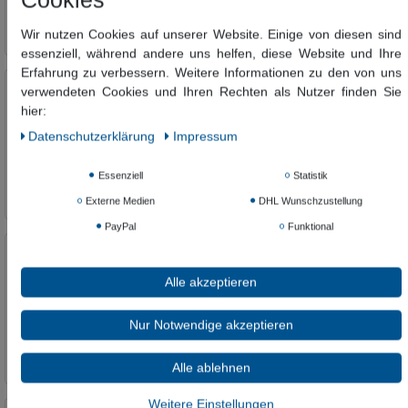
Axor Terrano
1
In den Warenkorb
Wir nutzen Cookies auf unserer Website. Einige von diesen sind
HANSA2DAY
1
*
inkl. ges. MwSt.
zzgl.
Versandkosten
essenziell, während andere uns helfen, diese Website und Ihre
Zubehör/Ersatzteile Duschsysteme
1
Erfahrung zu verbessern. Weitere Informationen zu den von uns
Grohe 4/5 x 1, 29037001
verwendeten Cookies und Ihren Rechten als Nutzer finden Sie
Axor Uno
1
hier:
HANSABASICJET
1
1.054,82 €
Daten­schutz­erklärung
Impressum
662,66 € *
Zubehör Zweigriffarmaturen
2
Essenziell
Statistik
In den Warenkorb
Axor Urquiola
1
Externe Medien
DHL Wunschzustellung
*
inkl. ges. MwSt.
zzgl.
Versandkosten
HANSABLUEBOX
1
PayPal
Funktional
Zubehör Wellness
1
Grohe 500 x 15, 29033000
Bacino
1
Alle akzeptieren
307,62 €
HANSACARE
1
223,80 € *
Nur Notwendige akzeptieren
Zubehör WC-Spülkasten
2
In den Warenkorb
BADSIFONE
1
Alle ablehnen
*
inkl. ges. MwSt.
zzgl.
Versandkosten
HANSACONCERTO
1
Weitere Einstellungen