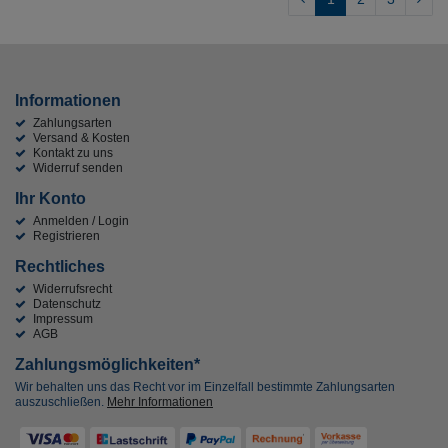
HANSAPRADO NEU
1
Waterway
1
Berlin (Küche)
1
Informationen
HANSAPRIMO
2
Zahlungsarten
WaterTube
1
Versand & Kosten
Kontakt zu uns
Betätigungen Urinalspüler
Widerruf senden
3
Ihr Konto
HANSAPRISMA
1
Anmelden / Login
WaterFall
1
Registrieren
Big Rain
Rechtliches
1
Widerrufsrecht
HANSAPUBLIC
1
Datenschutz
Impressum
WATERCHIPS
1
AGB
Bingo
1
Zahlungsmöglichkeiten*
Wir behalten uns das Recht vor im Einzelfall bestimmte Zahlungsarten
HANSARONDA
1
auszuschließen.
Mehr Informationen
WAS-Ventile
11