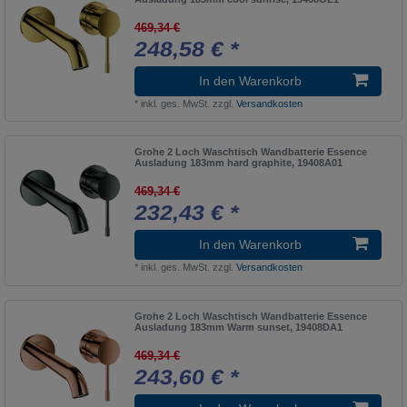
Breuer
1
469,34 €
Axor
1
248,58 € *
GROHE Sense
1
In den Warenkorb
Grohtherm 1000
4
*
inkl. ges. MwSt.
zzgl.
Versandkosten
MULTI SUITES - FINISHED PRODUCT
1
Rainshower Handbrausen
Grohe 2 Loch Waschtisch Wandbatterie Essence
1
Ausladung 183mm hard graphite, 19408A01
Axor Bouroullec
1
469,34 €
232,43 € *
Grohtherm 2000
5
MX
1
In den Warenkorb
Axor Carlton
*
inkl. ges. MwSt.
zzgl.
Versandkosten
1
Grohtherm 3000
2
Grohe 2 Loch Waschtisch Wandbatterie Essence
My Nature
1
Ausladung 183mm Warm sunset, 19408DA1
Axor Citterio
469,34 €
2
243,60 € *
Grohtherm 800
3