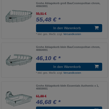
Bau Keramik
2
Grohe Ablagekorb groß BauCosmopolitan chrom,
40663001
HANSALOFT
1
55,51 €
ZENTA
1
55,48 € *
BauCosmopolitan
5
In den Warenkorb
HANSAMATRIX
1
*
inkl. ges. MwSt.
zzgl.
Versandkosten
Zeno
1
Grohe Ablagekorb klein BauCosmopolitan chrom,
BauEdge
7
40664001
HANSAMEDICA
1
46,10 € *
Zedra
1
In den Warenkorb
BauEdge Küche
1
*
inkl. ges. MwSt.
zzgl.
Versandkosten
HANSAMICRA
1
Grohe Ablagekorb kleIn Essentials Authentic x 1,
Yucca Premio
1
40659001
BauFlow
1
61,88 €
46,68 € *
HANSAMIX
1