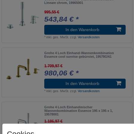
Grohtherm Special
4
Lineare chrom, 19965001
New Haven
1
995,55 €
543,84 € *
Axor Starck
1
In den Warenkorb
Grohtherm XL
3
*
inkl. ges. MwSt.
zzgl.
Versandkosten
NEW HEAVEN
1
Axor Starck Classic
1
Grohe 4 Loch Einhand-Wannenkombination
Essence cool sunrise gebürstet, 19578GN1
GRUMBACH
1
1.709,97 €
New York
1
980,06 € *
Axor Starck Organic
1
In den Warenkorb
Hairdryer Collection
1
*
inkl. ges. MwSt.
zzgl.
Versandkosten
Nexx
1
Axor Starck X
Grohe 4 Loch Einhandmischer
1
Wannenkombination Essence 195 x 195 x 1,
19578001
HANSA
1
1.186,97 €
NO SUITE DEFINED
553,52 € *
1
Cookies