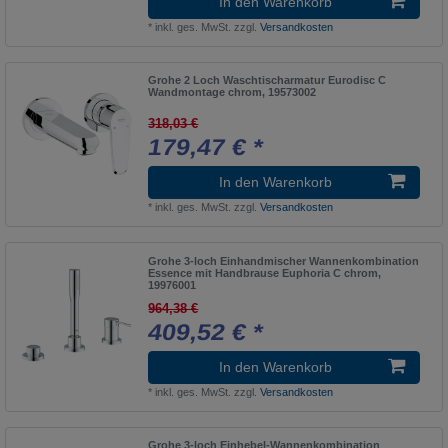
In den Warenkorb
myDay
1
*
inkl. ges. MwSt.
zzgl.
Versandkosten
Axor Citterio M
1
Grohtherm Cube
1
Grohe 2 Loch Waschtischarmatur Eurodisc C
Wandmontage chrom, 19573002
Nahho
1
318,03 €
Axor Edge
1
179,47 € *
Grohtherm F
1
In den Warenkorb
Napie
1
*
inkl. ges. MwSt.
zzgl.
Versandkosten
Axor Massaud
1
Grohtherm Micro
Grohe 3-loch Einhandmischer Wannenkombination
2
Essence mit Handbrause Euphoria C chrom,
19976001
Nemox
1
964,38 €
Axor Montreux
409,52 € *
1
Grohtherm SmartControl
19
In den Warenkorb
Nemox Stainless Steel
*
inkl. ges. MwSt.
zzgl.
Versandkosten
1
Axor MyEdition
1
Grohe 3-loch Einhebel-Wannenkombination