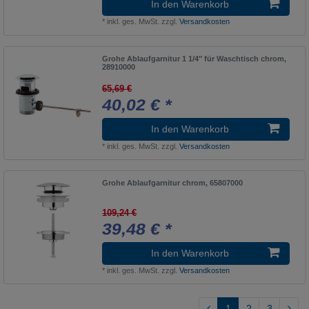
xTool
In den Warenkorb
1
*
inkl. ges. MwSt.
zzgl.
Versandkosten
BauFlow Küche
1
HANSAMURANO
1
Grohe Ablaufgarnitur 1 1/4" für Waschtisch chrom,
28910000
Wynk
1
65,69 €
BauLoop
5
40,02 € *
HANSAPICO
1
In den Warenkorb
Wohnstätte
1
*
inkl. ges. MwSt.
zzgl.
Versandkosten
BauLoop Küche
1
HANSAPINTO
4
Grohe Ablaufgarnitur chrom, 65807000
WHITE CONCEPT
1
109,24 €
Bellevue
39,48 € *
1
HANSAPOLO
4
In den Warenkorb
Werkzeuge
2
*
inkl. ges. MwSt.
zzgl.
Versandkosten
Berlin
1
1
2
3