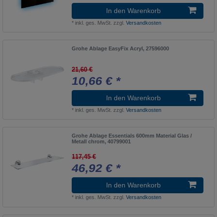
HANSAHOME
1
In den Warenkorb
Zubehör Armaturen V+B (965)
1
*
inkl. ges. MwSt.
zzgl.
Versandkosten
Bambini
1
Grohe Ablage EasyFix Acryl, 27596000
HANSAJET
1
Zubehör Armaturen
1
21,60 €
10,66 € *
BANDONI
1
HANSALANO
1
In den Warenkorb
*
inkl. ges. MwSt.
zzgl.
Versandkosten
Zubehör (Keramik)
1
BASKET
1
Grohe Ablage Essentials 600mm Material Glas /
Metall chrom, 40799001
HANSALIGNA
3
117,45 €
Zubehör
7
46,92 € *
Basket Collection
1
In den Warenkorb
HANSALIVING
1
*
inkl. ges. MwSt.
zzgl.
Versandkosten
ZENTA XL
1