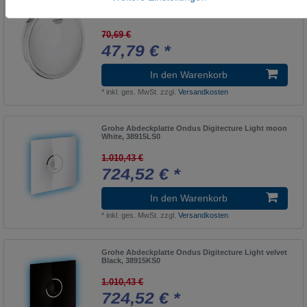
Zubehör Uniset
Grohe Ab und Überlaufgarnitur talento Fertigset
1
ohne Unterbau chrom, 19025000
Bagnella
1
70,69 €
47,79 € *
HANSADESIGNO
1
Zubehör Modern V+B (969)
1
In den Warenkorb
Baketo
*
inkl. ges. MwSt.
zzgl.
Versandkosten
1
HANSAELECTRA
1
Grohe Abdeckplatte Ondus Digitecture Light moon
Zubehör Modern (979)
White, 38915LS0
1
BALANCE
1.010,43 €
1
724,52 € *
HANSAFILL
1
In den Warenkorb
Zubehör Elegant V+B (968)
1
*
inkl. ges. MwSt.
zzgl.
Versandkosten
Balance Modules
1
HANSAFIT
1
Grohe Abdeckplatte Ondus Digitecture Light velvet
Black, 38915KS0
Zubehör Einhandmischer
5
1.010,43 €
Balance Modules (ohne Rainsky)
1
724,52 € *