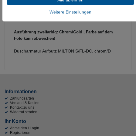
Informationen zur Produktsicherheit
Weitere Einstellungen
Ausführung zweifarbig: Chrom/Gold , Farbe auf dem
Foto kann abweichen!
Duscharmatur Aufputz MILTON S/FL-DC. chrom/D
Informationen
Zahlungsarten
Versand & Kosten
Kontakt zu uns
Widerruf senden
Ihr Konto
Anmelden / Login
Registrieren