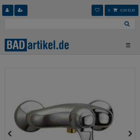
0
0,00 EUR
☰