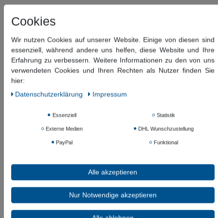
Cookies
146,61 €
*
104,85 EUR
Wir nutzen Cookies auf unserer Website. Einige von diesen sind
essenziell, während andere uns helfen, diese Website und Ihre
Inhalt
1
Stück
Erfahrung zu verbessern. Weitere Informationen zu den von uns
verwendeten Cookies und Ihren Rechten als Nutzer finden Sie
Versandfertig 6-12 Tagen
hier:
Daten­schutz­erklärung
Impressum
In den Warenkorb
Essenziell
Statistik
Externe Medien
DHL Wunschzustellung
Wunschliste
* inkl. ges. MwSt. zzgl.
Versandkosten
PayPal
Funktional
Beschreibung
Alle akzeptieren
Nur Notwendige akzeptieren
Weitere Details
Alle ablehnen