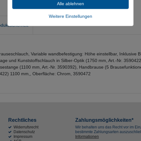
Alle ablehnen
Weitere Einstellungen
duktsicherheit
auseschlauch, Variable wandbefestigung: Höhe einstellbar, Inklusive
blage und Kunststoffschlauch in Silber-Optik (1750 mm, Art.-Nr. 3590
ausestange (1100 mm, Art.-Nr. 3590392), Handbrause (5 Brausefunktion
590422) 1100 mm,, Oberfläche: Chrom, 3590472
Rechtliches
Zahlungsmöglichkeiten*
Widerrufsrecht
Wir behalten uns das Recht vor im Einz
Datenschutz
bestimmte Zahlungsarten auszuschli
Impressum
Informationen