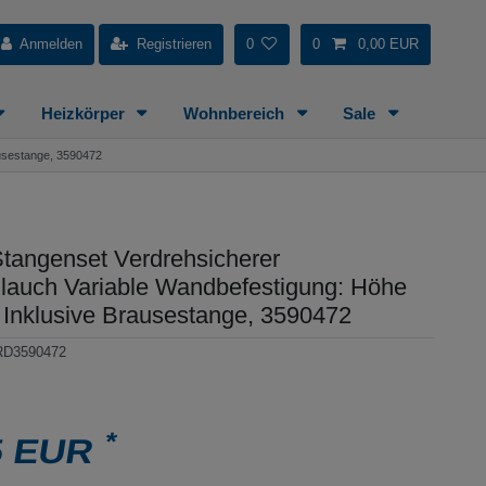
Anmelden
Registrieren
0
0
0,00 EUR
Heizkörper
Wohnbereich
Sale
ausestange, 3590472
Stangenset Verdrehsicherer
lauch Variable Wandbefestigung: Höhe
r Inklusive Brausestange, 3590472
RD3590472
*
5 EUR