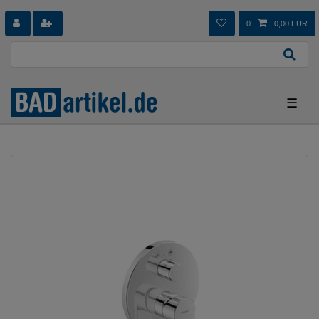
0
0,00 EUR
☰