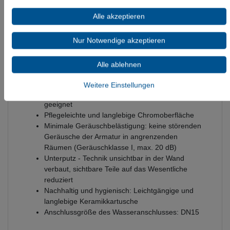
Informationen zur Produktsicherheit
Alle akzeptieren
Nur Notwendige akzeptieren
Duravit B.1 Einhebel-Brausemischer Unterputz Chrom
Alle ablehnen
Hochglanz 170x86x170 mm - B14210012010
Ein Griff
Weitere Einstellungen
Für den Betrieb mit einem Durchlauferhitzer
geeignet
Pflegeleichte und langlebige Chromoberfläche
Minimale Geräuschbelästigung: keine störenden
Geräusche der Armatur in angrenzenden
Räumen (Geräuschklasse I, max. 20 dB)
Unterputz - Technik unsichtbar in der Wand
verbaut, sichtbare Teile auf das Wesentliche
reduziert
Nachhaltig und hygienisch: Leichtgängige und
langlebige Keramikkartusche
Anschlussgröße des Wasseranschlusses: DN15