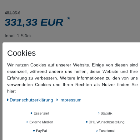
481,95 €
*
331,33 EUR
Inhalt
1
Stück
Versandfertig ca. 60-120 Tagen
Cookies
Wir nutzen Cookies auf unserer Website. Einige von diesen sind
In den Warenkorb
essenziell, während andere uns helfen, diese Website und Ihre
Erfahrung zu verbessern. Weitere Informationen zu den von uns
Wunschliste
verwendeten Cookies und Ihren Rechten als Nutzer finden Sie
hier:
* inkl. ges. MwSt. zzgl.
Versandkosten
Daten­schutz­erklärung
Impressum
Beschreibung
Essenziell
Statistik
Externe Medien
DHL Wunschzustellung
Weitere Details
PayPal
Funktional