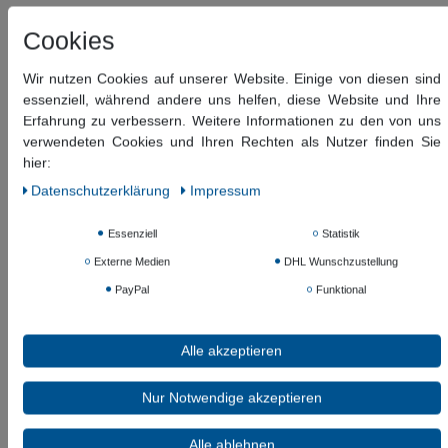
318,03 €
*
Cookies
179,47 EUR
Wir nutzen Cookies auf unserer Website. Einige von diesen sind
Inhalt
1
Stück
essenziell, während andere uns helfen, diese Website und Ihre
Erfahrung zu verbessern. Weitere Informationen zu den von uns
Versandfertig ca. 60-120 Tagen
verwendeten Cookies und Ihren Rechten als Nutzer finden Sie
hier:
In den Warenkorb
Daten­schutz­erklärung
Impressum
Essenziell
Statistik
Wunschliste
Externe Medien
DHL Wunschzustellung
* inkl. ges. MwSt. zzgl.
Versandkosten
PayPal
Funktional
Beschreibung
Alle akzeptieren
Weitere Details
Nur Notwendige akzeptieren
Informationen zur Produktsicherheit
Alle ablehnen