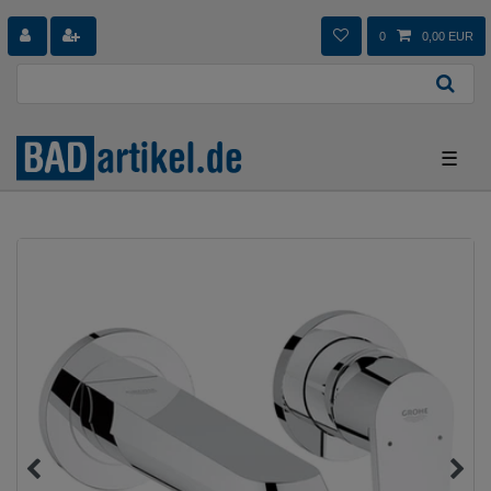
0
0,00 EUR
☰