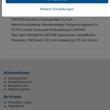
Weitere Einstellungen
GROHE Eurodisc Cosmopolitan 2-Loch-
Waschtischbatterie Wandmontage Fertigmontageset für
23 571 (ohne Unterputz-Einbaukörper) GROHE
StarLight Oberfläche GROHE AquaGuide verstellbarer
Mousseur Stichmaß 110 mm Ausladung 170 mm chrom
Informationen
Zahlungsarten
Versand & Kosten
Kontakt zu uns
Widerruf senden
Ihr Konto
Anmelden / Login
Registrieren