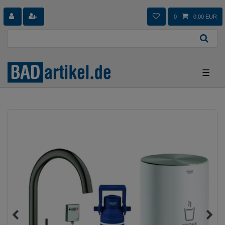
0
0,00 EUR
☰