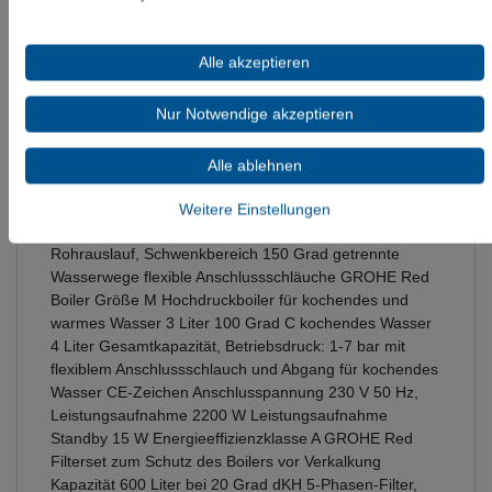
Informationen zur Produktsicherheit
Alle akzeptieren
Nur Notwendige akzeptieren
GROHE Red Duo Armatur und Boiler Größe M GROHE
Red Duo Einhand-Spültischbatterie, Einlochmontage C-
Auslauf GROHE ChildLock Drucktasten für kochendes
Alle ablehnen
Wasser TÜV zertifizierte elektronische Sicherung gegen
versehentliches Aktivieren GROHE StarLight Oberfläche
Weitere Einstellungen
GROHE SilkMove 28 mm Keramikkartusche isolierter
Rohrauslauf, Schwenkbereich 150 Grad getrennte
Wasserwege flexible Anschlussschläuche GROHE Red
Boiler Größe M Hochdruckboiler für kochendes und
warmes Wasser 3 Liter 100 Grad C kochendes Wasser
4 Liter Gesamtkapazität, Betriebsdruck: 1-7 bar mit
flexiblem Anschlussschlauch und Abgang für kochendes
Wasser CE-Zeichen Anschlusspannung 230 V 50 Hz,
Leistungsaufnahme 2200 W Leistungsaufnahme
Standby 15 W Energieeffizienzklasse A GROHE Red
Filterset zum Schutz des Boilers vor Verkalkung
Kapazität 600 Liter bei 20 Grad dKH 5-Phasen-Filter,