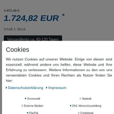
1.872,46 €
*
1.724,82 EUR
Inhalt
1
Stück
Versandfertig ca. 60-120 Tagen
Cookies
In den Warenkorb
Wir nutzen Cookies auf unserer Website. Einige von diesen sind
essenziell, während andere uns helfen, diese Website und Ihre
Wunschliste
Erfahrung zu verbessern. Weitere Informationen zu den von uns
* inkl. ges. MwSt. zzgl.
Versandkosten
verwendeten Cookies und Ihren Rechten als Nutzer finden Sie
hier:
Daten­schutz­erklärung
Impressum
Beschreibung
Essenziell
Statistik
Weitere Details
Externe Medien
DHL Wunschzustellung
PayPal
Funktional