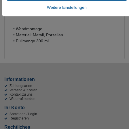
Weitere Einstellungen
• Wandmontage
• Material: Metall, Porzellan
• Füllmenge 300 ml
Informationen
Zahlungsarten
Versand & Kosten
Kontakt zu uns
Widerruf senden
Ihr Konto
Anmelden / Login
Registrieren
Rechtliches