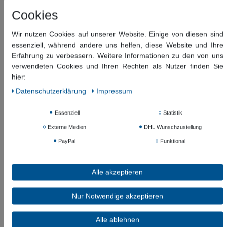
405,79 €
Cookies
*
266,87 EUR
Wir nutzen Cookies auf unserer Website. Einige von diesen sind
Inhalt
1
Stück
essenziell, während andere uns helfen, diese Website und Ihre
Erfahrung zu verbessern. Weitere Informationen zu den von uns
Versandfertig ca. 60-120 Tagen
verwendeten Cookies und Ihren Rechten als Nutzer finden Sie
hier:
Daten­schutz­erklärung
Impressum
In den Warenkorb
Essenziell
Statistik
Wunschliste
Externe Medien
DHL Wunschzustellung
* inkl. ges. MwSt. zzgl.
Versandkosten
PayPal
Funktional
Beschreibung
Alle akzeptieren
Weitere Details
Nur Notwendige akzeptieren
Alle ablehnen
Informationen zur Produktsicherheit