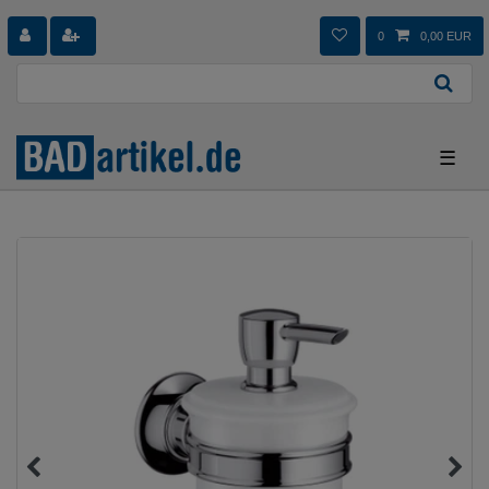
0
0,00 EUR
☰