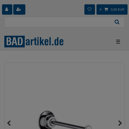
0
0,00 EUR
☰