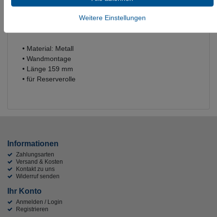
Weitere Einstellungen
• Material: Metall
• Wandmontage
• Länge 159 mm
• für Reserverolle
Informationen
Zahlungsarten
Versand & Kosten
Kontakt zu uns
Widerruf senden
Ihr Konto
Anmelden / Login
Registrieren