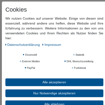
108,53 €
*
Cookies
81,60 EUR
Wir nutzen Cookies auf unserer Website. Einige von diesen sind
Inhalt
1
Stück
essenziell, während andere uns helfen, diese Website und Ihre
Erfahrung zu verbessern. Weitere Informationen zu den von uns
Versandfertig ca. 60-120 Tagen
verwendeten Cookies und Ihren Rechten als Nutzer finden Sie
hier:
In den Warenkorb
Daten­schutz­erklärung
Impressum
Essenziell
Statistik
Wunschliste
Externe Medien
DHL Wunschzustellung
* inkl. ges. MwSt. zzgl.
Versandkosten
PayPal
Funktional
Beschreibung
Alle akzeptieren
Weitere Details
Nur Notwendige akzeptieren
Informationen zur Produktsicherheit
Alle ablehnen