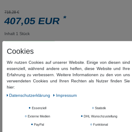
718,28 €
*
407,05 EUR
Inhalt
1
Stück
Versandfertig 2-5 Tage
Cookies
Wir nutzen Cookies auf unserer Website. Einige von diesen sind
In den Warenkorb
essenziell, während andere uns helfen, diese Website und Ihre
Erfahrung zu verbessern. Weitere Informationen zu den von uns
Wunschliste
verwendeten Cookies und Ihren Rechten als Nutzer finden Sie
* inkl. ges. MwSt. zzgl.
Versandkosten
hier:
Daten­schutz­erklärung
Impressum
Beschreibung
Essenziell
Statistik
Externe Medien
DHL Wunschzustellung
Weitere Details
PayPal
Funktional