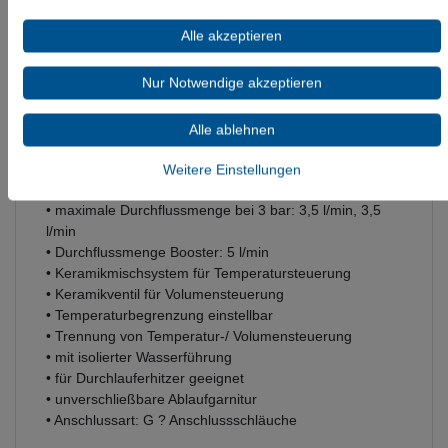
Informationen zur Produktsicherheit
Alle akzeptieren
Nur Notwendige akzeptieren
• Besteht aus: 2-Griff Waschtischmischer, Ablaufgarnitur
Alle ablehnen
• ComfortZone 80
• Ausladung 116 mm
Weitere Einstellungen
• Strahlart: Brausestrahl
• maximale Durchflussmenge bei 3 bar: 3,5 l/min, 3,5
l/min
• Durchflussmenge Booster: 5 l/min
• Keramikmischsystem für Temperatursteuerung
• Keramikventil für Volumensteuerung
• Temperaturbegrenzung einstellbar
• Trennung von Temperatur-/ Volumensteuerung
• mit isolierter Wasserführung
• für Durchlauferhitzer geeignet
• unverschließbare Ablaufgarnitur
• Anschlussart: G ? Anschlussschläuche