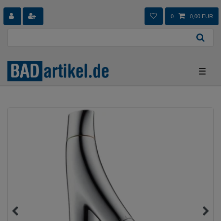
0
0,00 EUR
☰