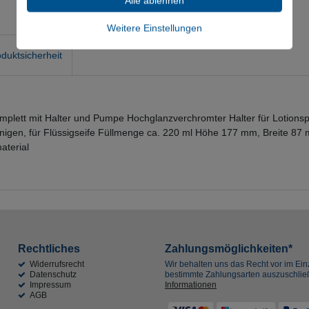
Alle ablehnen
Weitere Einstellungen
duktsicherheit
tt mit Halter und Pumpe Hochglanzverchromter Halter für Lotionspen
 reinigen, für Flüssigseife Füllmenge ca. 220 ml Höhe 177 mm, Breite 
aterial
Rechtliches
Zahlungsmöglichkeiten*
Widerrufsrecht
Wir behalten uns das Recht vor im Einz
Datenschutz
bestimmte Zahlungsarten auszuschli
Impressum
Informationen
AGB