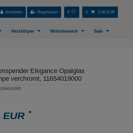
Anmelden
Registrieren
0
0
0,00 EUR
Heizkörper
Wohnbereich
Sale
ionspender Elegance Opalglas
mpe verchromt, 11654019000
11654019000
*
3 EUR