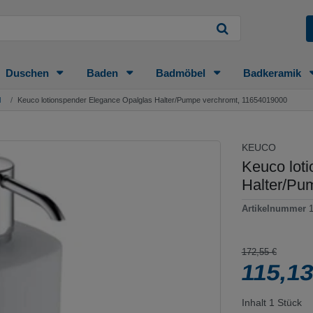
Duschen
Baden
Badmöbel
Badkeramik
l
Keuco lotionspender Elegance Opalglas Halter/Pumpe verchromt, 11654019000
KEUCO
Keuco lot
Halter/Pu
Artikelnummer
172,55 €
115,1
Inhalt
1
Stück