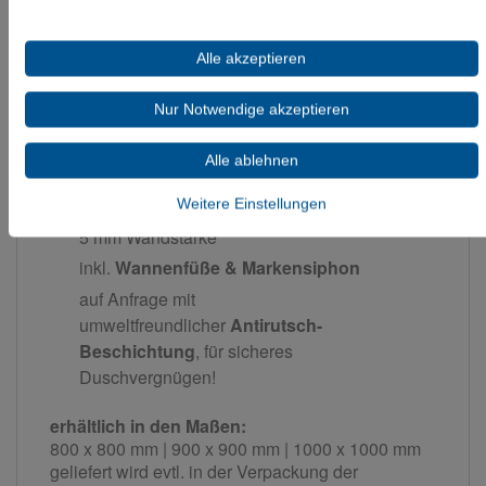
Alle akzeptieren
durchgefärbtes Sanitär-Acryl: Cast Acrylic -
Nur Notwendige akzeptieren
PMMA (DIN 263)
UV-beständig
Alle ablehnen
glasfaserverstärkter Unterboden
Gewicht 19KG
Weitere Einstellungen
5 mm Wandstärke
inkl.
Wannenfüße & Markensiphon
auf Anfrage mit
umweltfreundlicher
Antirutsch-
Beschichtung
, für sicheres
Duschvergnügen!
erhältlich in den Maßen:
800 x 800 mm | 900 x 900 mm | 1000 x 1000 mm
geliefert wird evtl. in der Verpackung der