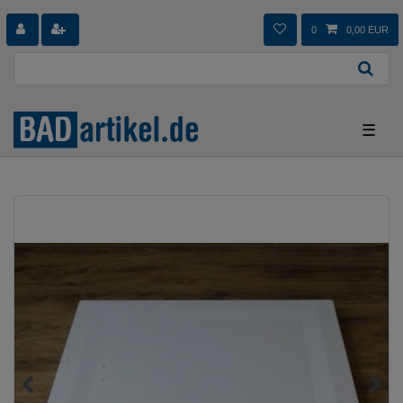
0
0,00 EUR
☰