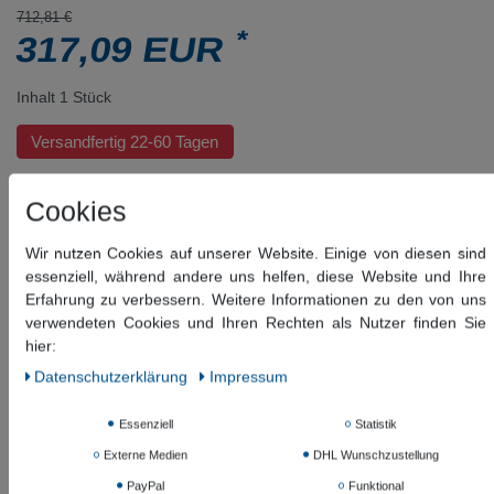
712,81 €
*
317,09 EUR
Inhalt
1
Stück
Versandfertig 22-60 Tagen
Cookies
In den Warenkorb
Wir nutzen Cookies auf unserer Website. Einige von diesen sind
Wunschliste
essenziell, während andere uns helfen, diese Website und Ihre
* inkl. ges. MwSt. zzgl.
Versandkosten
Erfahrung zu verbessern. Weitere Informationen zu den von uns
verwendeten Cookies und Ihren Rechten als Nutzer finden Sie
hier:
Beschreibung
Daten­schutz­erklärung
Impressum
Weitere Details
Essenziell
Statistik
Externe Medien
DHL Wunschzustellung
Informationen zur Produktsicherheit
PayPal
Funktional