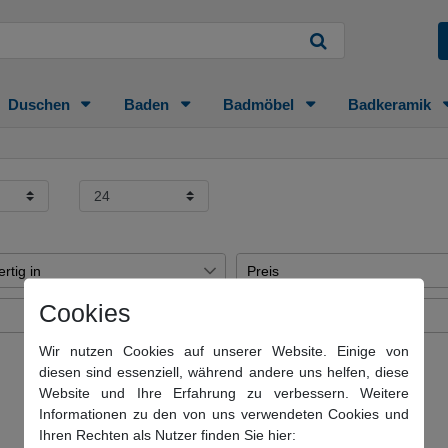
Duschen
Baden
Badmöbel
Badkeramik
rtig in
Preis
e
50
Cookies
Material
€
―
e
19
l glänzend
Uni-Test
Wir nutzen Cookies auf unserer Website. Einige von
4
gen
12
diesen sind essenziell, während andere uns helfen, diese
Übernehmen
Uni
3
Website und Ihre Erfahrung zu verbessern. Weitere
e
47
s
Messing3
Informationen zu den von uns verwendeten Cookies und
3
e
13
Ihren Rechten als Nutzer finden Sie hier:
ß
2