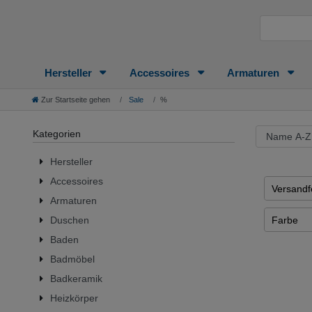
Hersteller
Accessoires
Armaturen
Zur Startseite gehen
Sale
%
Kategorien
Hersteller
Accessoires
Versandfe
Armaturen
1 - 2 Tag
Farbe
Duschen
2 - 3 Tag
Baden
Edelstah
1 - 5 Ta
Badmöbel
Glas
3 - 4 Tag
Badkeramik
Milchgla
Heizkörper
3 - 7 Tag
alpinwei