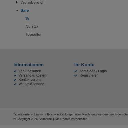
Wohnbereich
6 - 12 T
aluminiu
Sale
13 - 21 
beige
%
22 - 45 
chrom
Nuri 1x
bis 60 T
Topseller
edelstahl
bis 180 
farbig
grau
hard gra
Informationen
Ihr Konto
Zahlungsarten
Anmelden / Login
sand mat
Versand & Kosten
Registrieren
Kontakt zu uns
silber
Widerruf senden
warm su
weiß
*Kreditkarten-, Lastschrift- sowie Zahlungen über Rechnung werden durch den Onli
© Copyright 2026 Badartikel | Alle Rechte vorbehalten!