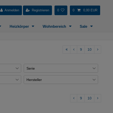
Anmelden
Registrieren
0
0
0,00 EUR
Heizkörper
Wohnbereich
Sale
9
10
Serie
GROHE Blue
2
Hersteller
€
MUCI
1
Demm
236
12
GROHE Red
1
Grohe
236
24
9
10
Axor Citterio
1
Valvex
1
3
Napie
2
Joop
15