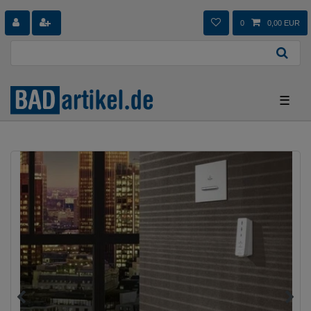
0
0,00 EUR
☰