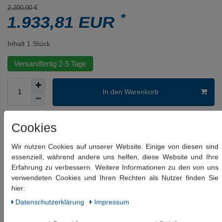
2.200,00 €
*
1.933,81 EUR
Inhalt
1
Stück
Versandfertig 2-5 Tage
In den Warenkorb
Wunschliste
Cookies
* inkl. ges. MwSt. zzgl.
Versandkosten
Wir nutzen Cookies auf unserer Website. Einige von diesen sind
essenziell, während andere uns helfen, diese Website und Ihre
Beschreibung
Erfahrung zu verbessern. Weitere Informationen zu den von uns
verwendeten Cookies und Ihren Rechten als Nutzer finden Sie
Weitere Details
hier:
Daten­schutz­erklärung
Impressum
Informationen zur Produktsicherheit