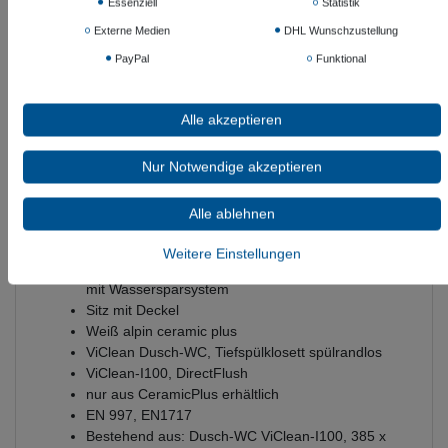
Essenziell
Statistik
Externe Medien
DHL Wunschzustellung
PayPal
Funktional
ViClean-I100, DirectFlush Sanitärporzellan nur
aus CeramicPlus
Alle akzeptieren
Wasser- und Stromanschlussposition in
Verbindung mit ViConnect (Art. Nr. 9224 61 00)
Befestigungssatz wird mitgeliefert EAN: ViClean-
Nur Notwendige akzeptieren
I100, DirectFlush
Sanitärporzellan nur aus CeramicPlus erhältlich
Alle ablehnen
Befestigungssatz wird mitgeliefert EN 997,
EN1717 mit Wassersparsystem
Weitere Einstellungen
AQUAREDUCT®: Spülwasserbedarf 3 / 4,5 Liter
mit Wassersparsystem
Sitz mit Deckel
Weiß alpin ceramic plus
ViClean Dusch-WC, Tiefspülklosett spülrandlos
ViClean-I100, DirectFlush
nur aus CeramicPlus erhältlich
EN 997, EN1717
Bestehend aus: Dusch-WC ViClean-I100, 385 x